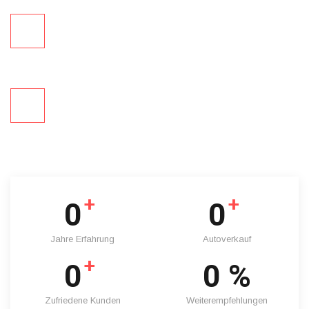
Umgehende kostenlose Abmeldung
Und alle weiteren Formalitäten
Sofortige Zahlung
Sofortige Auszahlung per Banküberweisung
+
+
0
0
Jahre Erfahrung
Autoverkauf
+
0
0
%
Zufriedene Kunden
Weiterempfehlungen